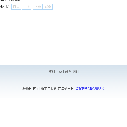
对可拓学的鉴定
条 1/1
首页
上页
下页
尾页
|
资料下载
联系我们
版权所有-可拓学与创新方法研究所
粤ICP备05008833号